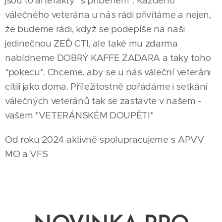
jsou to artefakty "s příběhem". Každého
válečného veterána u nás rádi přivítáme a nejen,
že budeme rádi, když se podepíše na naši
jedinečnou ZEĎ CTI, ale také mu zdarma
nabídneme DOBRÝ KAFFE ZADARA a taky toho
"pokecu". Chceme, aby se u nás váleční veteráni
cítili jako doma. Příležitostně pořádáme i setkání
válečných veteránů tak se zastavte v našem -
vašem "VETERÁNSKÉM DOUPĚTI"
Od roku 2024 aktivně spolupracujeme s APVV
MO a VFS