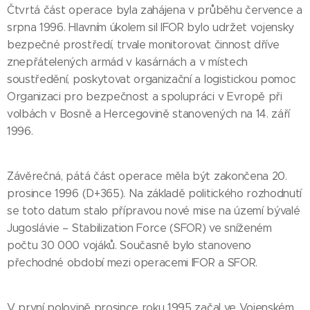
Čtvrtá část operace byla zahájena v průběhu července a
srpna 1996. Hlavním úkolem sil IFOR bylo udržet vojensky
bezpečné prostředí, trvale monitorovat činnost dříve
znepřátelených armád v kasárnách a v místech
soustředění, poskytovat organizační a logistickou pomoc
Organizaci pro bezpečnost a spolupráci v Evropě při
volbách v Bosně a Hercegovině stanovených na 14. září
1996.
Závěrečná, pátá část operace měla být zakončena 20.
prosince 1996 (D+365). Na základě politického rozhodnutí
se toto datum stalo přípravou nové mise na území bývalé
Jugoslávie – Stabilization Force (SFOR) ve sníženém
počtu 30 000 vojáků. Současně bylo stanoveno
přechodné období mezi operacemi IFOR a SFOR.
V první polovině prosince roku 1995 začal ve Vojenském