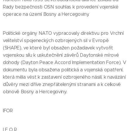
Rady bezpečnosti OSN souhlas k provedení vojenské
operace na území Bosny a Hercegoviny.
Politické orgány NATO vypracovaly direktivu pro Vrchní
velitelství spojeneckých ozbrojených sil v Evropě
(SHAPE), ve které byl obsažen požadavek vytvořit
vojenskou sílu k uskutečnění závěrů Daytonské mírové
dohody (Dayton Peace Accord Implementation Force). V
dokumentu byla obsažena politická a vojenská opatření,
která měla vést k zastavení ozbrojeného násilí, k navázání
důvěry mezi dříve znepřátelenými stranami a k celkové
obnově Bosny a Hercegoviny.
IFOR
I F O R