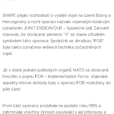
SHAPE přijalo rozhodnutí o vyslání vojsk na území Bosny a
Hercegoviny a roční operaci nazvalo vojenským kódovým
označením JOINT ENDEAVOUR – Společné úsilí. Zároveň
stanovilo, že obrácené písmeno "V" se stane oficiálním
symbolem této operace. Společně se zkratkou "IFOR"
byla takto označena veškerá technika zúčastněných
vojsk.
Již v době jednání politických orgánů NATO se zkráceně
hovořilo o pojmu IFOR – Implementation Force. Vojenské
aspekty mírové dohody byly v operaci IFOR rozloženy do
pěti částí:
První část operace probíhala na podzim roku 1995 a
zahrnovala všechny činnosti související s její přípravou a