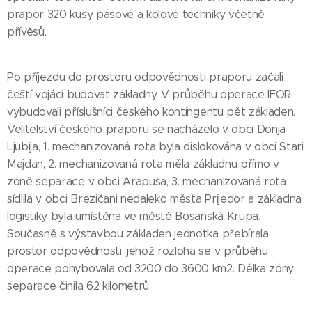
prapor 320 kusy pásové a kolové techniky včetně
přívěsů.
Po příjezdu do prostoru odpovědnosti praporu začali
čeští vojáci budovat základny. V průběhu operace IFOR
vybudovali příslušníci českého kontingentu pět základen.
Velitelství českého praporu se nacházelo v obci Donja
Ljubija, 1. mechanizovaná rota byla dislokována v obci Stari
Majdan, 2. mechanizovaná rota měla základnu přímo v
zóně separace v obci Arapuša, 3. mechanizovaná rota
sídlila v obci Brezičani nedaleko města Prijedor a základna
logistiky byla umístěna ve městě Bosanská Krupa.
Současně s výstavbou základen jednotka přebírala
prostor odpovědnosti, jehož rozloha se v průběhu
operace pohybovala od 3200 do 3600 km2. Délka zóny
separace činila 62 kilometrů.