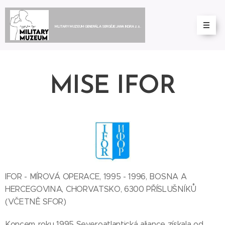
MILITARY MUZEUM GENERÁLA SERGĚJE JANA INGRA z.s.
MISE IFOR
IFOR - MÍROVÁ OPERACE, 1995 - 1996, BOSNA A
HERCEGOVINA, CHORVATSKO, 6300 PŘÍSLUŠNÍKŮ
(VČETNĚ SFOR)
Koncem roku 1995 Severoatlantická aliance získala od