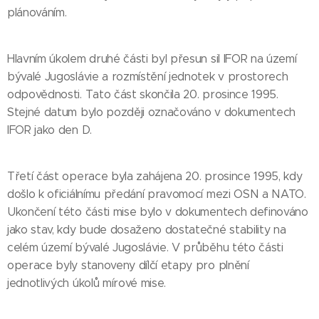
plánováním.
Hlavním úkolem druhé části byl přesun sil IFOR na území
bývalé Jugoslávie a rozmístění jednotek v prostorech
odpovědnosti. Tato část skončila 20. prosince 1995.
Stejné datum bylo později označováno v dokumentech
IFOR jako den D.
Třetí část operace byla zahájena 20. prosince 1995, kdy
došlo k oficiálnímu předání pravomocí mezi OSN a NATO.
Ukončení této části mise bylo v dokumentech definováno
jako stav, kdy bude dosaženo dostatečné stability na
celém území bývalé Jugoslávie. V průběhu této části
operace byly stanoveny dílčí etapy pro plnění
jednotlivých úkolů mírové mise.