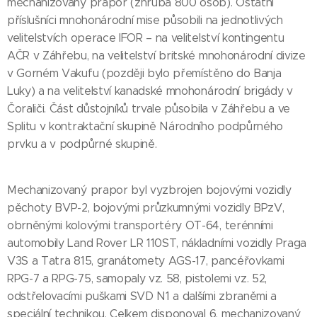
mechanizovaný prapor (zhruba 800 osob). Ostatní
příslušníci mnohonárodní mise působili na jednotlivých
velitelstvích operace IFOR – na velitelství kontingentu
AČR v Záhřebu, na velitelství britské mnohonárodní divize
v Gorném Vakufu (později bylo přemístěno do Banja
Luky) a na velitelství kanadské mnohonárodní brigády v
Čoraliči. Část důstojníků trvale působila v Záhřebu a ve
Splitu v kontraktační skupině Národního podpůrného
prvku a v podpůrné skupině.
Mechanizovaný prapor byl vyzbrojen bojovými vozidly
pěchoty BVP-2, bojovými průzkumnými vozidly BPzV,
obrněnými kolovými transportéry OT-64, terénními
automobily Land Rover LR 110ST, nákladními vozidly Praga
V3S a Tatra 815, granátomety AGS-17, pancéřovkami
RPG-7 a RPG-75, samopaly vz. 58, pistolemi vz. 52,
odstřelovacími puškami SVD N1 a dalšími zbraněmi a
speciální technikou. Celkem disponoval 6. mechanizovaný