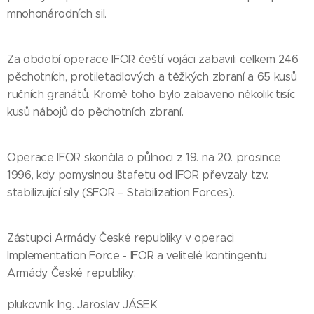
mnohonárodních sil.
Za období operace IFOR čeští vojáci zabavili celkem 246
pěchotních, protiletadlových a těžkých zbraní a 65 kusů
ručních granátů. Kromě toho bylo zabaveno několik tisíc
kusů nábojů do pěchotních zbraní.
Operace IFOR skončila o půlnoci z 19. na 20. prosince
1996, kdy pomyslnou štafetu od IFOR převzaly tzv.
stabilizující síly (SFOR – Stabilization Forces).
Zástupci Armády České republiky v operaci
Implementation Force - IFOR a velitelé kontingentu
Armády České republiky:
plukovník Ing. Jaroslav JÁSEK