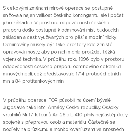
S celkovými změnami mírové operace se postupně
snižovala nejen velikost českého kontingentu, ale i počet
jeho základen. V prostoru odpovědnosti českého
praporu došlo postupně k odminování míst budoucích
základen a cest využívaných pro pěší a mobilní hlídky.
Odminovány musely být také prostory, kde ženisté
opravovali mosty, aby po nich mohla projíždět těžká
vojenská technika. V průběhu roku 1996 bylo v prostoru
odpovědnosti českého praporu odminováno celkem 61
minových polí, což představovalo 1714 protipěchotních
min a 84 protitankových min.
V průběhu operace IFOR působili na území bývalé
Jugoslávie také letci Armády České republiky. Osádky
vrtulníků Mi-17, letounů An-26 a L-410 plnily nejčastěji úkoly
spojené s přepravou osob a materiálu. Částečně se
podílely na průzkumu a monitorování území ve prospěch