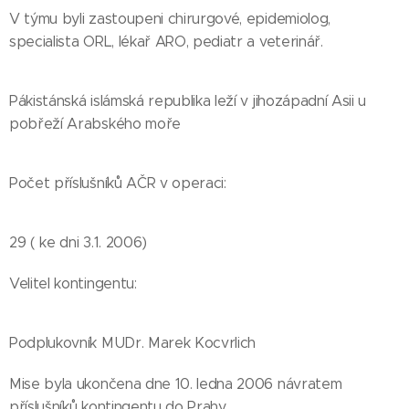
V týmu byli zastoupeni chirurgové, epidemiolog,
specialista ORL, lékař ARO, pediatr a veterinář.
Pákistánská islámská republika leží v jihozápadní Asii u
pobřeží Arabského moře
Počet příslušníků AČR v operaci:
29 ( ke dni 3.1. 2006)
Velitel kontingentu:
Podplukovník MUDr. Marek Kocvrlich
Mise byla ukončena dne 10. ledna 2006 návratem
příslušníků kontingentu do Prahy.