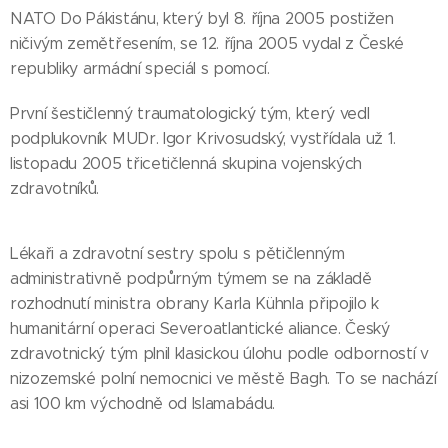
NATO Do Pákistánu, který byl 8. října 2005 postižen
ničivým zemětřesením, se 12. října 2005 vydal z České
republiky armádní speciál s pomocí.
První šestičlenný traumatologický tým, který vedl
podplukovník MUDr. Igor Krivosudský, vystřídala už 1.
listopadu 2005 třicetičlenná skupina vojenských
zdravotníků.
Lékaři a zdravotní sestry spolu s pětičlenným
administrativně podpůrným týmem se na základě
rozhodnutí ministra obrany Karla Kühnla připojilo k
humanitární operaci Severoatlantické aliance. Český
zdravotnický tým plnil klasickou úlohu podle odborností v
nizozemské polní nemocnici ve městě Bagh. To se nachází
asi 100 km východně od Islamabádu.